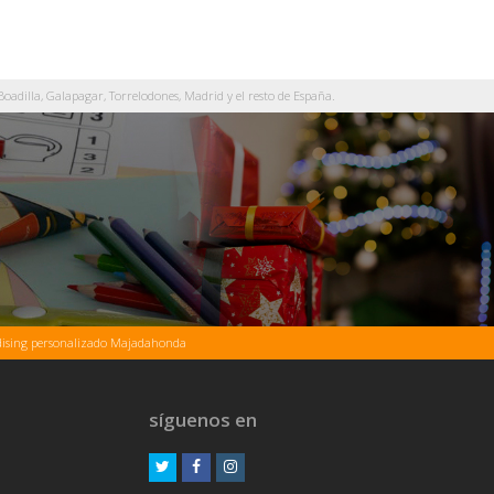
oadilla, Galapagar, Torrelodones, Madrid y el resto de España.
ising personalizado Majadahonda
síguenos en
Twitter
Facebook
Instagram