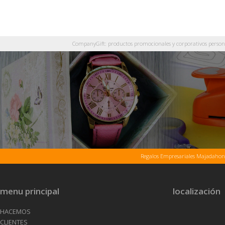
CompanyGift: productos promocionales y corporativos personali
Regalos Empresariales Majadaho
menu principal
localización
HACEMOS
CLIENTES