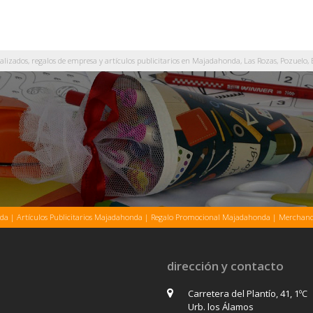
zados, regalos de empresa y artículos publicitarios en Majadahonda, Las Rozas, Pozuelo, B
nda
|
Artículos Publicitarios Majadahonda
|
Regalo Promocional Majadahonda
|
Merchand
dirección y contacto
Carretera del Plantío, 41, 1ºC
Urb. los Álamos