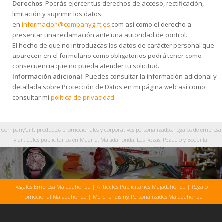
Derechos
: Podrás ejercer tus derechos de acceso, rectificación,
limitación y suprimir los datos
en
informacion@companygift.es
.com así como el derecho a
presentar una reclamación ante una autoridad de control.
El hecho de que no introduzcas los datos de carácter personal que
aparecen en el formulario como obligatorios podrá tener como
consecuencia que no pueda atender tu solicitud.
Información adicional
: Puedes consultar la información adicional y
detallada sobre Protección de Datos en mi página web así como
consultar mi
política de privacidad
.
CompanyGift: productos promocionales y corporativos personalizados, regalos de empresa
y artículos publicitarios en Madrid, Majadahonda, Las Rozas, Pozuelo y Boadilla.
Regalos Empresa Majadahonda
|
Artículos Publicitarios Majadahonda
|
Regalo
Promocional Majadahonda
|
Merchandising Personalizados Majadahonda