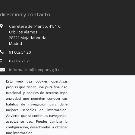
dirección y contacto
Carretera del Plantío, 41, 1ºC
Urb. los Álamos
28221 Majadahonda
Madrid
91 002 54 20
673 87 71 71
informacion@companygift.es
Esta web usa cookies operativas
propias que tienen una pura finalidad
síguenos en
funcional y cookies de terceros (tipo
analytics) que permiten conocer sus
Twitter
Facebook
Instagram
hábitos de navegación para darle
mejores servicios de información.
Advierto que si continuas navegando,
aceptas su uso. Puedes cambiar la
configuración, desactivarlas u obtener
Copyright
CompanyGift
- Todos los Derechos reservados. |
Aviso Legal
|
más información.