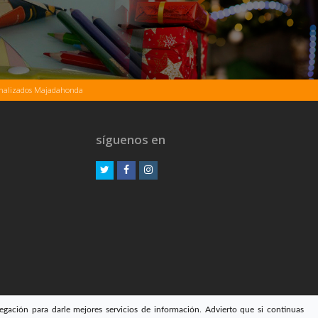
onalizados Majadahonda
síguenos en
Twitter
Facebook
Instagram
egación para darle mejores servicios de información. Advierto que si continuas