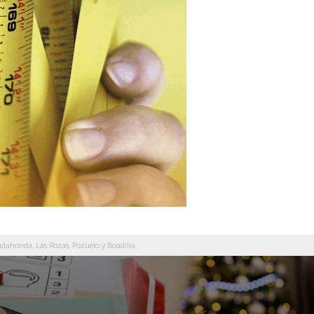
dahonda, Las Rozas, Pozuelo y Boadilla.