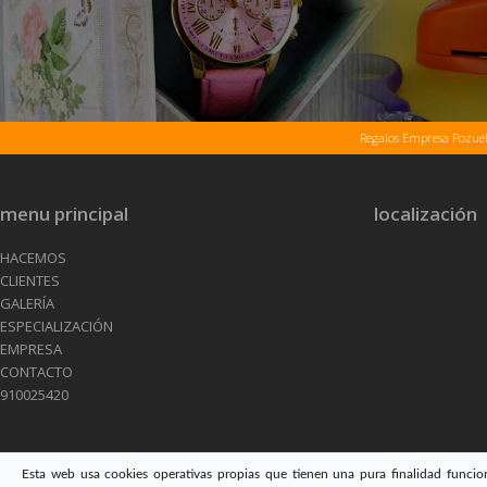
Regalos Empresa Pozue
menu principal
localización
HACEMOS
CLIENTES
GALERÍA
ESPECIALIZACIÓN
EMPRESA
CONTACTO
910025420
Esta web usa cookies operativas propias que tienen una pura finalidad funcion