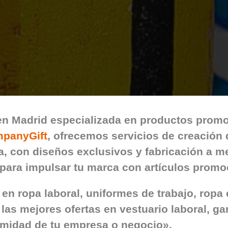
en Madrid
especializada en productos promo
panyGift
, ofrecemos servicios de creación
, con diseños exclusivos y fabricación a m
para impulsar tu marca con
artículos promo
en ropa laboral, uniformes de trabajo, ropa
 las mejores ofertas en vestuario laboral, 
rmidad de tu empresa o negocio».