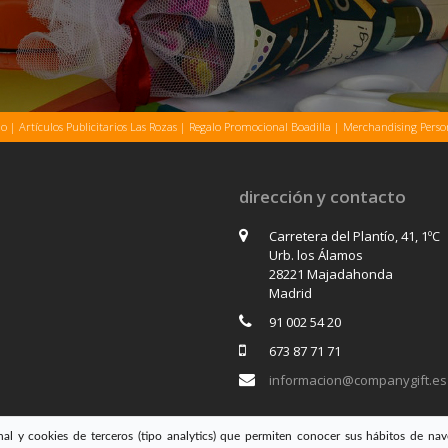
lo
|
Artículos Publicitarios Las Rozas
|
Regalo Promocional Boadilla
|
Merchandising Pers
dirección y contacto
Carretera del Plantío, 41, 1ºC
Urb. los Álamos
28221 Majadahonda
Madrid
91 002 54 20
673 87 71 71
informacion@companygift.es
al y cookies de terceros (tipo analytics) que permiten conocer sus hábitos de nav