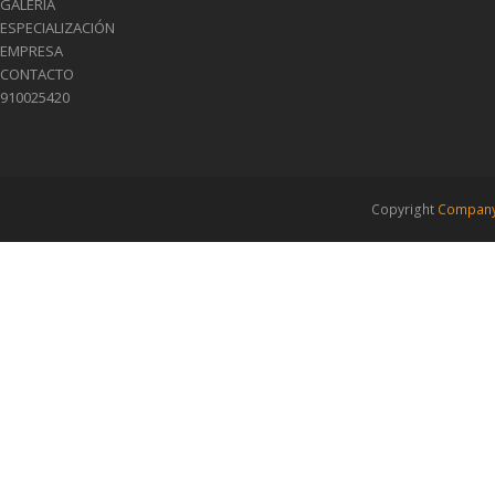
GALERÍA
ESPECIALIZACIÓN
EMPRESA
CONTACTO
910025420
Copyright
Company