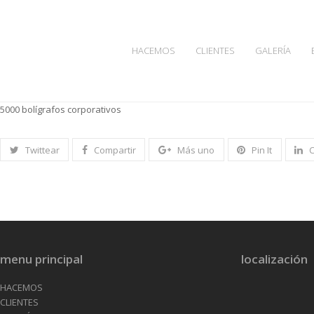
HACEMOS
CLIENTES
GALERÍA
5000 bolígrafos corporativos
Twittear
Compartir
Más uno
Pin It
menu principal
localización
HACEMOS
CLIENTES