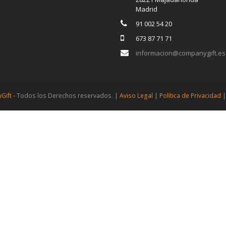
Madrid
91 002 54 20
673 87 71 71
informacion@companygift.es
Gift
- Todos los Derechos reservados. |
Aviso Legal
|
Política de Privacidad