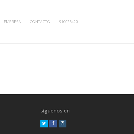
EMPRESA
CONTACTO
910025420
síguenos en
Twitter
Facebook
Instagram