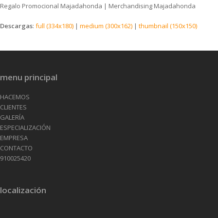
Regalo Promocional Majadahonda | Merchandising Majadahonda
Descargas
:
full (334x180)
|
medium (300x162)
|
thumbnail (150x150)
menu principal
HACEMOS
CLIENTES
GALERÍA
ESPECIALIZACIÓN
EMPRESA
CONTACTO
910025420
localización