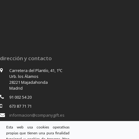
dirección y contacto
Carretera del Plantío, 41, 1ºC
Urb. los Álamos
28221 Majadahonda
Madrid
91 002 54 20
673 87 71 71
informacion@companygift.es
Esta web usa cookies operativas
propias que tienen una pura finalidad
síguenos en