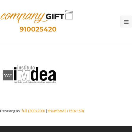
O
M
M
Descargas
:
full (200x200)
|
thumbnail (150x150)