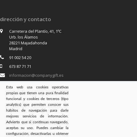
dirección y contacto
Carretera del Plantío, 41, 1ºC
Urb. los Álamos
28221 Majadahonda
Madrid
91 002 54 20
673 87 71 71
informacion@companygift.es
Esta web usa cookies operativas
propias que tienen una pura finalidad
síguenos en
funcional y cookies de terceros (tipo
analytics) que permiten conocer sus
Twitter
Facebook
Instagram
hábitos de navegación para darle
mejores servicios de información.
Advierto que si continuas navegando,
aceptas su uso. Puedes cambiar la
configuración, desactivarlas u obtener
Copyright
CompanyGift
- Todos los Derechos reservados. |
Aviso Legal
|