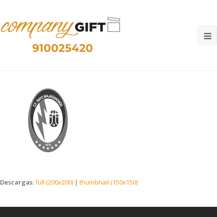
O
M
M
Descargas
:
full (200x200)
|
thumbnail (150x150)