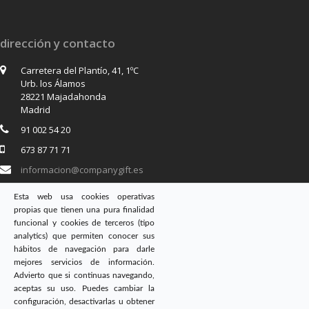
dirección y contacto
Carretera del Plantío, 41, 1ºC
Urb. los Álamos
28221 Majadahonda
Madrid
91 002 54 20
673 87 71 71
informacion@companygift.es
Esta web usa cookies operativas
propias que tienen una pura finalidad
síguenos en
funcional y cookies de terceros (tipo
analytics) que permiten conocer sus
Twitter
Facebook
Instagram
hábitos de navegación para darle
mejores servicios de información.
Advierto que si continuas navegando,
aceptas su uso. Puedes cambiar la
configuración, desactivarlas u obtener
Copyright
CompanyGift
- Todos los Derechos reservados. |
Aviso Legal
|